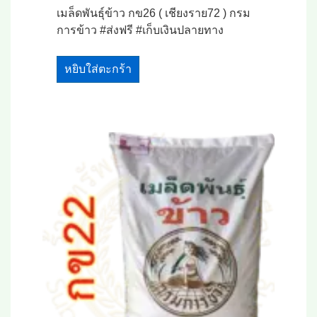
เมล็ดพันธุ์ข้าว กข26 ( เชียงราย72 ) กรม
การข้าว #ส่งฟรี #เก็บเงินปลายทาง
หยิบใส่ตะกร้า