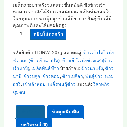
เมล็ดสวยยาวเรียวและหุงขึ้นหม้อดี ซึ่งข้าวเจ้า
หอมอรวีกำลังได้รับความนิยมและเป็นที่น่าสนใจ
ในกลุ่มเกษตรกรผู้ปลูกข้าวที่ต้องการพันธุ์ข้าวที่มี
คุณภาพดีและให้ผลผลิตสูง
จำนวน
หยิบใส่ตะกร้า
เมล็ด
ข้าว
รหัสสินค้า:
HORW_20kg
หมวดหมู่:
ข้าวเจ้าไม่ไวต่อ
เปลือก
ช่วงแสง(ข้าวเจ้านาปรัง)
,
ข้าวเจ้าไวต่อช่วงแสง(ข้าว
เจ้า
เจ้านาปี)
,
เมล็ดพันธุ์ข้าว
ป้ายกำกับ:
ข้าวนาปรัง
,
ข้าว
"หอม
นาปี
,
ข้าวปลูก
,
ข้าวหอม
,
ข้าวเปลือก
,
พันธุ์ข้าว
,
หอม
อรวี"
อรวี
,
เข้าเจ้าหอม
,
เมล็ดพันธุ์ข้าว
แบรนด์:
วิสาหกิจ
#ส่ง
ชุมชน
ฟรี
#เก็บ
เงิน
คำอธิบาย
ข้อมูลเพิ่มเติม
ปลาย
บทวิจารณ์ (0)