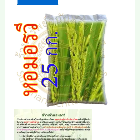
ทาง
ชิ้น