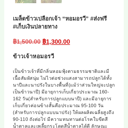
เมล็ดข้าวเปลือกเจ้า “หอมอรวี” #ส่งฟรี
#เก็บเงินปลายทาง
Original
Current
฿
1,500.00
฿
1,300.00
price
price
was:
is:
ข้าวเจ้าหอมอรวี
฿1,500.00.
฿1,300.00.
เป็นข้าวเจ้าที่มีกลิ่นหอมฟุ้งตามธรรมชาติและมี
เนื้อสัมผัสนุ่ม ไม่ไวต่อช่วงแสงสามารถปลูกได้ทั้ง
นาปีและนาปรังในบางพื้นที่(แม้ว่าส่วนใหญ่จะปลูก
เป็นข้าวนาปี) มีอายุการเก็บเกี่ยวประมาณ 160-
162 วัน(สำหรับการปลูกแบบนาปี) และมีอายุการ
เก็บเกี่ยวค่อนข้างสั้นคือประมาณ 95-100 วัน
(สำหรับการปลูกแบบนาปรัง) ให้ผลผลิตเฉลี่ยสูงถึง
90-110 ถังต่อไร่ มีความทนทานต่อโรคใบขีดสี
น้ำตาลและเพลี้ยกระโดดสีน้ำตาลได้ดี ลักษณะ