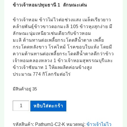
was:
is:
ข้าวเจ้าหอมปทุมธานี 1 ลักษณะเด่น
฿1,200.00.
฿1,100.00.
ข้าวเจ้าหอม ข้าวไม่ไวต่อช่วงแสง เมล็ดเรียวยาว
คล้ายพันธุ์ข้าวขาวดอกมะลิ 105 ข้าวหุงสุกง่าย มี
ลักษณะนุ่มเหนียวเช่นเดียวกับข้าวหอม
มะลิ ต้านทานต่อเพลี้ยกระโดดสีน้ำตาล เพลี้ย
กระโดดหลังขาว โรคไหม้ โรคขอบใบแห้ง โดยมี
ความต้านทานต่อเพลี้ยกระโดดสีน้ำตาลดีกว่าข้าว
เจ้าหอมคลองหลวง 1 ข้าวเจ้าหอมสุพรรณบุรีและ
ข้าวเจ้าชัยนาท 1 ให้ผลผลิตค่อนข้างสูง
ประมาณ 774 กิโลกรัมต่อไร่
มีสินค้าอยู่ 35
จำนวน
หยิบใส่ตะกร้า
เมล็ด
พันธุ์
รหัสสินค้า:
Pathum1-C2-K
หมวดหมู่:
ข้าวเจ้าไม่ไว