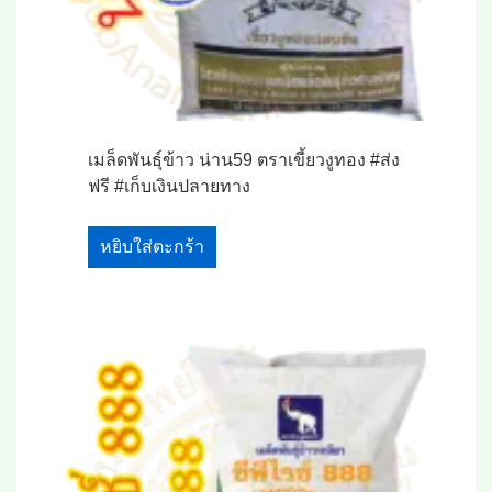
เมล็ดพันธุ์ข้าว น่าน59 ตราเขี้ยวงูทอง #ส่ง
ฟรี #เก็บเงินปลายทาง
หยิบใส่ตะกร้า