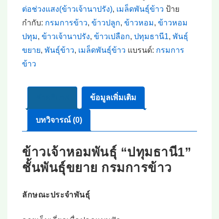
ข้าว
ต่อช่วงแสง(ข้าวเจ้านาปรัง)
,
เมล็ดพันธุ์ข้าว
ป้าย
เจ้า
กำกับ:
กรมการข้าว
,
ข้าวปลูก
,
ข้าวหอม
,
ข้าวหอม
หอม
ปทุม
,
ข้าวเจ้านาปรัง
,
ข้าวเปลือก
,
ปทุมธานี1
,
พันธุ์
ปทุมธานี1
ขยาย
,
พันธุ์ข้าว
,
เมล็ดพันธุ์ข้าว
แบรนด์:
กรมการ
ขยาย
ข้าว
กรม
การ
ข้าว
คำอธิบาย
ข้อมูลเพิ่มเติม
#ส่ง
บทวิจารณ์ (0)
ฟรี
#เก็บ
ข้าวเจ้าหอมพันธุ์ “ปทุมธานี1”
เงิน
ชั้นพันธุ์ขยาย กรมการข้าว
ปลาย
ทาง
ชิ้น
ลักษณะประจำพันธุ์