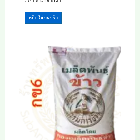
#เก็บเงินปลายทาง
หยิบใส่ตะกร้า