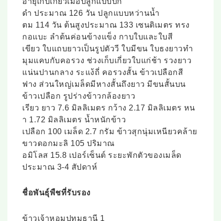
อายุเก็บเกี่ยวเมื่อปลูกแบบปัก
ดำ ประมาณ 126 วัน ปลูกแบบหว่านน้ำ
ตม 114 วัน ต้นสูงประมาณ 133 เซนติเมตร ทรง
กอแบะ ลำต้นค่อนข้างแข็ง กาบใบและใบสี
เขียว ใบแถบยาวเป็นรูปตัววี ใบมีขน ใบธงยาวทำ
มุมแคบกับคอรวง ช่วงเก็บเกี่ยวใบแก่ช้า รวงยาว
แน่นปานกลาง ระแง้ถี่ คอรวงสั้น ข้าวเปลือกสี
ฟาง ส่วนใหญ่เมล็ดมีหางสั้นถึงยาว มีขนสั้นบน
ข้าวเปลือก รูปร่างข้าวกล้องยาว
เรียว ยาว 7.6 มิลลิเมตร กว้าง 2.17 มิลลิเมตร หน
า 1.72 มิลลิเมตร น้ำหนักข้าว
เปลือก 100 เมล็ด 2.7 กรัม ข้าวสุกนุ่มเหนียวคล้าย
ขาวดอกมะลิ 105 ปริมาณ
อมิโลส 15.8 เปอร์เซ็นต์ ระยะพักตัวของเมล็ด
ประมาณ 3-4 สัปดาห์
ชื่อพันธุ์พืชที่รับรอง
ข้าวเจ้าหอมปทุมธานี 1