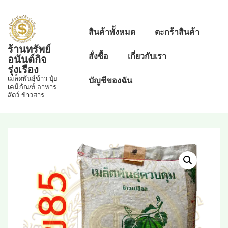
↓
Skip
Main
สินค้าทั้งหมด
ตะกร้าสินค้า
to
Navigation
ร้านทรัพย์
Main
สั่งซื้อ
เกี่ยวกับเรา
อนันต์กิจ
Content
รุ่งเรือง
เมล็ดพันธุ์ข้าว ปุ๋ย
บัญชีของฉัน
เคมีภัณฑ์ อาหาร
สัตว์ ข้าวสาร