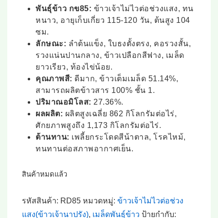
was:
is:
พันธุ์ข้าว กข85:
ข้าวเจ้าไม่ไวต่อช่วงแสง, ทน
฿900.00.
฿860.00.
หนาว, อายุเก็บเกี่ยว 115-120 วัน, ต้นสูง 104
ซม.
ลักษณะ:
ลำต้นแข็ง, ใบธงตั้งตรง, คอรวงสั้น,
รวงแน่นปานกลาง, ข้าวเปลือกสีฟาง, เมล็ด
ยาวเรียว, ท้องไข่น้อย.
คุณภาพสี:
ดีมาก, ข้าวเต็มเมล็ด 51.14%,
สามารถผลิตข้าวสาร 100% ชั้น 1.
ปริมาณอมิโลส:
27.36%.
ผลผลิต:
ผลิตสูงเฉลี่ย 862 กิโลกรัมต่อไร่,
ศักยภาพสูงถึง 1,173 กิโลกรัมต่อไร่.
ต้านทาน:
เพลี้ยกระโดดสีน้าตาล, โรคไหม้,
ทนทานต่อสภาพอากาศเย็น.
สินค้าหมดแล้ว
รหัสสินค้า:
RD85
หมวดหมู่:
ข้าวเจ้าไม่ไวต่อช่วง
แสง(ข้าวเจ้านาปรัง)
,
เมล็ดพันธุ์ข้าว
ป้ายกำกับ: