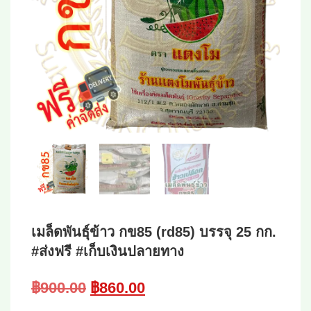
เมล็ดพันธุ์ข้าว กข85 (rd85) บรรจุ 25 กก.
#ส่งฟรี #เก็บเงินปลายทาง
Original
Current
฿
900.00
฿
860.00
price
price