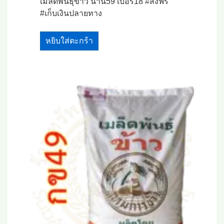
เมล็ดพันธุ์ข้าว น่าน59 เบอร์18 #ส่งฟรี
#เก็บเงินปลายทาง
หยิบใส่ตะกร้า