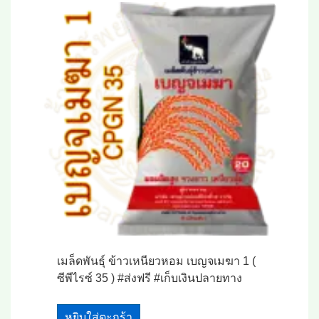
เมล็ดพันธุ์ ข้าวเหนียวหอม เบญจเมฆา 1 (
ซีพีไรซ์ 35 ) #ส่งฟรี #เก็บเงินปลายทาง
หยิบใส่ตะกร้า