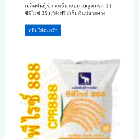
เมล็ดพันธุ์ ข้าวเหนียวหอม เบญจเมฆา 1 (
ซีพีไรซ์ 35 ) #ส่งฟรี #เก็บเงินปลายทาง
หยิบใส่ตะกร้า