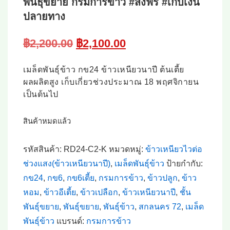
พันธุ์ขยาย กรมการข้าว #ส่งฟรี #เก็บเงิน
ปลายทาง
Original
Current
฿
2,200.00
฿
2,100.00
price
price
was:
is:
เมล็ดพันธุ์ข้าว กข24 ข้าวเหนียวนาปี ต้นเตี้ย
฿2,200.00.
฿2,100.00.
ผลผลิตสูง เก็บเกี่ยวช่วงประมาณ 18 พฤศจิกายน
เป็นต้นไป
สินค้าหมดแล้ว
รหัสสินค้า:
RD24-C2-K
หมวดหมู่:
ข้าวเหนียวไวต่อ
ช่วงแสง(ข้าวเหนียวนาปี)
,
เมล็ดพันธุ์ข้าว
ป้ายกำกับ:
กข24
,
กข6
,
กข6เตี้ย
,
กรมการข้าว
,
ข้าวปลูก
,
ข้าว
หอม
,
ข้าวอีเตี้ย
,
ข้าวเปลือก
,
ข้าวเหนียวนาปี
,
ชั้น
พันธุ์ขยาย
,
พันธุ์ขยาย
,
พันธุ์ข้าว
,
สกลนคร 72
,
เมล็ด
พันธุ์ข้าว
แบรนด์:
กรมการข้าว