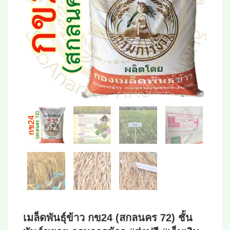
เมล็ดพันธุ์ข้าว กข24 (สกลนคร 72) ชั้น