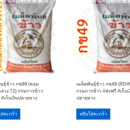
ันธุ์ข้าว กข99 (หอม
เมล็ดพันธุ์ข้าว กข49 (RD4
ลวง 72) กรมการข้าว
กรมการข้าว #ส่งฟรี #เก็บเ
ี #เก็บเงินปลายทาง
ปลายทาง
ใส่ตะกร้า
หยิบใส่ตะกร้า