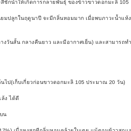
ังสีชักนำให้เกิดการกลายพันธุ์ ของข้าวขาวดอกมะลิ 105
 – นิยมปลูกในฤดูนาปี จะมีกลิ่นหอมมาก เมื่อพบภาวะน้ำแห
กลางวันสั้น กลางคืนยาว และมีอากาศเย็น) และสามารถ
ต้นไป(เก็บเกี่ยวก่อนขาวดอกมะลิ 105 ประมาณ 20 วัน)
้ง ได้ดี
นบน
17%) เมื่อหุงสุกทีกลิ่นหอมคล้ายใบเตย แม้ตอนข้าวสุกแ