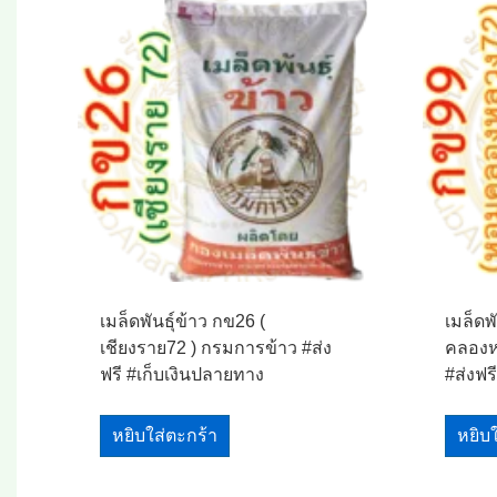
เมล็ดพันธุ์ข้าว กข26 (
เมล็ดพ
เชียงราย72 ) กรมการข้าว #ส่ง
คลองห
ฟรี #เก็บเงินปลายทาง
#ส่งฟร
หยิบใส่ตะกร้า
หยิบ