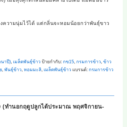
) เมื่อหุงสุกทีกลิ่นหอมคล้ายใบเตย แม้ตอนข้าว
งความนุ่มไว้ได้ แต่กลิ่นจะหอมน้อยกว่าพันธุ์ขาว
์
านาปี)
,
เมล็ดพันธุ์ข้าว
ป้ายกำกับ:
กข15
,
กรมการข้าว
,
ข้าว
าย
,
พันธุ์ข้าว
,
หอมมะลิ
,
เมล็ดพันธุ์ข้าว
แบรนด์:
กรมการข้าว
569 (ทำนอกฤดูปลูกได้ประมาณ พฤศจิกายน-