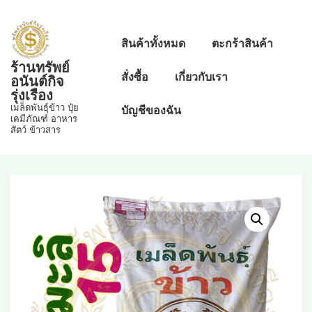
↓
Skip
Main
สินค้าทั้งหมด
ตะกร้าสินค้า
to
Navigation
ร้านทรัพย์
Main
สั่งซื้อ
เกี่ยวกับเรา
อนันต์กิจ
Content
รุ่งเรือง
เมล็ดพันธุ์ข้าว ปุ๋ย
บัญชีของฉัน
เคมีภัณฑ์ อาหาร
สัตว์ ข้าวสาร