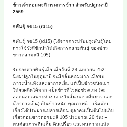
was:
is:
ข้าวเจ้าหอมมะลิ กรมการข้าว สำหรับปลูกนาปี
฿1,400.00.
฿1,340.00.
2569
#
พันธุ์ กข15 (rd15)
#พันธุ์ กข15 (rd15) (ได้จากการปรับปรุงพันธุ์โดย
การใช้รังสีชักนำให้เกิดการกลายพันธุ์ ของข้าว
ขาวดอกมะลิ 105)
รับรองสายพันธุ์เมื่อ เมื่อวันที่ 28 เมษายน 2521 –
นิยมปลูกในฤดูนาปี จะมีกลิ่นหอมมาก เมื่อพบ
ภาวะน้ำแห้งและอากาศเย็น แต่เป็นข้าวชนิดเบา
ให้ผลผลิตได้มาก -เป็นข้าวที่ไวต่อช่วงแสง (จะ
ออกดอกเฉพาะช่วงกลางวันสั้น กลางคืนยาว และ
มีอากาศเย็น) เป็นข้าวหนัก คุณภาพดี – เริ่มเก็บ
เกี่ยวได้ประมาณปลายเดือน ตุลาคมเป็นต้นไป(เก็บ
เกี่ยวก่อนขาวดอกมะลิ 105 ประมาณ 20 วัน) –
ทนต่อสภาพดินเค็ม ดินเปรี้ยว และทนความแห้ง