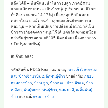
แล้ง ได้ดี – พื้นที่แนะนำในการปลูก ภาคอิสาน
และเหนือตอนบน – เป็นข้าวนุ่ม(ปริมาณ อะมิโลส
ต่ำคือประมาณ 14-17%) เมื่อหุงสุกทีกลิ่นหอม
คล้ายใบเตย แม้ตอนข้าวสุกและเย็นยังคงความ
หอมนุ่ม – หากเก็บเป็นข้าวเปลือกเมือนำมาสีเป็น
ข้าวสารก็ยังคงความนุ่มไว้ได้ แต่กลิ่นจะหอมน้อย
กว่าพันธุ์ขาวดอกมะลิ105 นิดหน่อย เนื่องจากการ
ปรับปรุงสายพันธุ์
สินค้าหมดแล้ว
รหัสสินค้า:
RD15-Krom
หมวดหมู่:
ข้าวเจ้าไวต่อช่วง
แสง(ข้าวเจ้านาปี)
,
เมล็ดพันธุ์ข้าว
ป้ายกำกับ:
กข15
,
กรมการข้าว
,
ข้าวปลูก
,
ข้าวหอม
,
ข้าวเจ้าดอ
,
ข้าว
เปลือก
,
พันธุ์ขยาย
,
พันธุ์ข้าว
,
หอมมะลิ
,
เมล็ดพันธุ์
ข้าว
แบรนด์:
กรมการข้าว