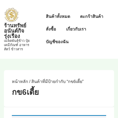
↓
Skip
Main
สินค้าทั้งหมด
ตะกร้าสินค้า
to
Navigation
ร้านทรัพย์
Main
สั่งซื้อ
เกี่ยวกับเรา
อนันต์กิจ
Content
รุ่งเรือง
เมล็ดพันธุ์ข้าว ปุ๋ย
บัญชีของฉัน
เคมีภัณฑ์ อาหาร
สัตว์ ข้าวสาร
หน้าหลัก
/ สินค้าที่มีป้ายกำกับ “กข6เตี้ย”
กข6เตี้ย