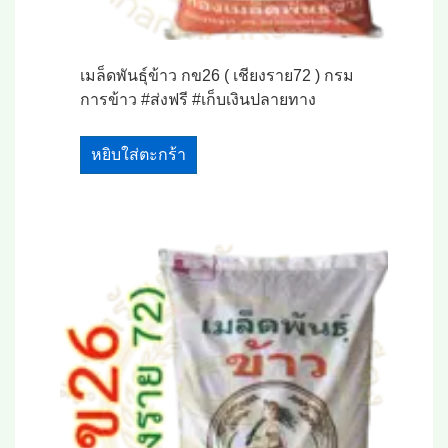
เมล็ดพันธุ์ข้าว กข26 ( เชียงราย72 ) กรม
การข้าว #ส่งฟรี #เก็บเงินปลายทาง
หยิบใส่ตะกร้า