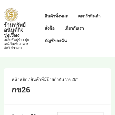
↓
Skip
Main
สินค้าทั้งหมด
ตะกร้าสินค้า
to
Navigation
ร้านทรัพย์
Main
สั่งซื้อ
เกี่ยวกับเรา
อนันต์กิจ
Content
รุ่งเรือง
เมล็ดพันธุ์ข้าว ปุ๋ย
บัญชีของฉัน
เคมีภัณฑ์ อาหาร
สัตว์ ข้าวสาร
หน้าหลัก
/ สินค้าที่มีป้ายกำกับ “กข26”
กข26