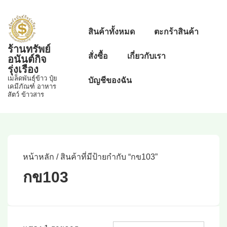
↓
Skip
Main
สินค้าทั้งหมด
ตะกร้าสินค้า
to
Navigation
ร้านทรัพย์
Main
สั่งซื้อ
เกี่ยวกับเรา
อนันต์กิจ
Content
รุ่งเรือง
เมล็ดพันธุ์ข้าว ปุ๋ย
บัญชีของฉัน
เคมีภัณฑ์ อาหาร
สัตว์ ข้าวสาร
หน้าหลัก
/ สินค้าที่มีป้ายกำกับ “กข103”
กข103