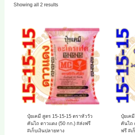
Sorted
Showing all 2 results
by
popularity
ปุ๋ยเคมี สูตร 15-15-15 ตราหัววัว
ปุ๋ยเคม
คันไถ ดาวแดง (50 กก.) #ส่งฟรี
คันไถ 
#เก็บเงินปลายทาง
ฟรี #เ